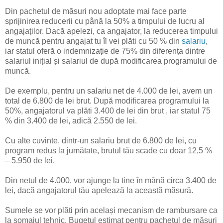
Din pachetul de măsuri nou adoptate mai face parte
sprijinirea reducerii cu până la 50% a timpului de lucru al
angajaților. Dacă apelezi, ca angajator, la reducerea timpului
de muncă pentru angajat tu îl vei plăti cu 50 % din
salariu
,
iar statul oferă o indemnizație de 75% din diferența dintre
salariul inițial și salariul de după modificarea programului de
muncă.
De exemplu, pentru un salariu net de 4.000 de lei, avem un
total de 6.800 de lei brut. După modificarea programului la
50%, angajatorul va plăti 3.400 de lei din brut , iar statul 75
% din 3.400 de lei, adică 2.550 de lei.
Cu alte cuvinte, dintr-un salariu brut de 6.800 de lei, cu
program redus la jumătate, brutul tău scade cu doar 12,5 %
– 5.950 de lei.
Din netul de 4.000, vor ajunge la tine în mână circa 3.400 de
lei, dacă angajatorul tău apelează la această măsură.
Sumele se vor plăti prin același mecanism de rambursare ca
la șomajul tehnic. Bugetul estimat pentru pachetul de măsuri