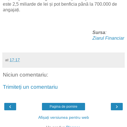
este 2,5 miliarde de lei și pot benficia până la 700.000 de
angajați.
Sursa
:
Ziarul Financiar
at
17:17
Niciun comentariu:
Trimiteți un comentariu
‹
›
Pagina de pornire
Afișați versiunea pentru web