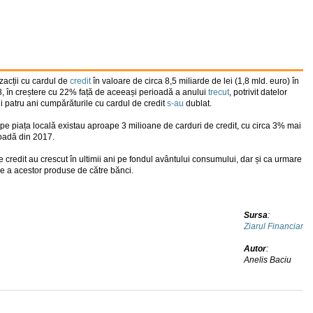
zacții cu cardul de
credit
în valoare de circa 8,5 miliarde de lei (1,8 mld. euro) în
8, în creștere cu 22% față de aceeași perioadă a anului
trecut
, potrivit datelor
ii patru ani cumpărăturile cu cardul de credit
s-au
dublat.
 pe piața locală existau aproape 3 mi­lioane de carduri de credit, cu circa 3% mai
ioadă din 2017.
 credit au crescut în ultimii ani pe fondul avântului consumului, dar și ca urmare
se a acestor produse de către bănci.
Sursa
:
Ziarul Financiar
Autor
:
Anelis Baciu