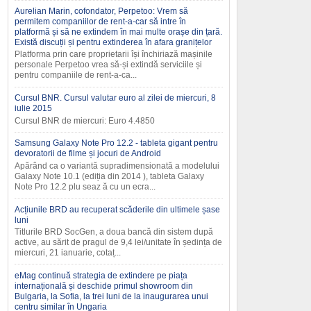
Aurelian Marin, cofondator, Perpetoo: Vrem să
permitem companiilor de rent-a-car să intre în
platformă și să ne extindem în mai multe orașe din țară.
Există discuții și pentru extinderea în afara granițelor
Platforma prin care proprietarii își închiriază mașinile
personale Perpetoo vrea să-și extindă serviciile și
pentru companiile de rent-a-ca...
Cursul BNR. Cursul valutar euro al zilei de miercuri, 8
iulie 2015
Cursul BNR de miercuri: Euro 4.4850
Samsung Galaxy Note Pro 12.2 - tableta gigant pentru
devoratorii de filme și jocuri de Android
Apărând ca o variantă supradimensionată a modelului
Galaxy Note 10.1 (ediția din 2014 ), tableta Galaxy
Note Pro 12.2 plu seaz ă cu un ecra...
Acțiunile BRD au recuperat scăderile din ultimele șase
luni
Titlurile BRD SocGen, a doua bancă din sistem după
active, au sărit de pragul de 9,4 lei/unitate în ședința de
miercuri, 21 ianuarie, cotaț...
eMag continuă strategia de extindere pe piața
internațională și deschide primul showroom din
Bulgaria, la Sofia, la trei luni de la inaugurarea unui
centru similar în Ungaria