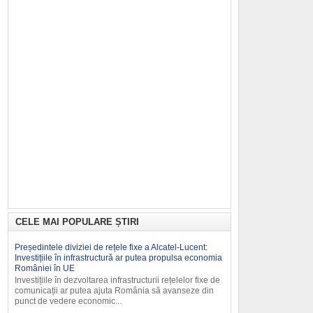
CELE MAI POPULARE ȘTIRI
Președintele diviziei de rețele fixe a Alcatel-Lucent:
Investițiile în infrastructură ar putea propulsa economia
României în UE
Investițiile în dezvoltarea infrastruc­turii rețelelor fixe de
comunicații ar putea ajuta România să avanseze din
punct de vedere economic...