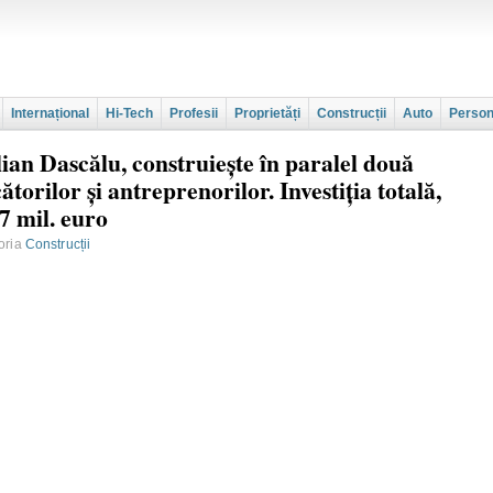
Internațional
Hi-Tech
Profesii
Proprietăți
Construcții
Auto
Person
lian Dascălu, construiește în paralel două
torilor și antreprenorilor. Investiția totală,
7 mil. euro
goria
Construcții