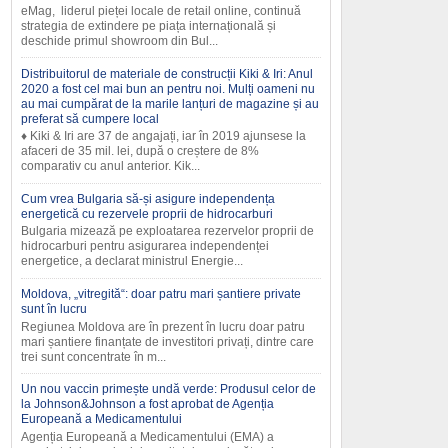
eMag, liderul pieței locale de retail online, continuă
strategia de extindere pe piața internațională și
deschide primul showroom din Bul...
Distribuitorul de materiale de construcții Kiki & Iri: Anul
2020 a fost cel mai bun an pentru noi. Mulți oameni nu
au mai cumpărat de la marile lanțuri de magazine și au
preferat să cumpere local
♦ Kiki & Iri are 37 de angajați, iar în 2019 ajunsese la
afaceri de 35 mil. lei, după o creștere de 8%
comparativ cu anul anterior. Kik...
Cum vrea Bulgaria să-și asigure independența
energetică cu rezervele proprii de hidrocarburi
Bulgaria mizează pe exploatarea rezervelor proprii de
hidrocarburi pentru asigurarea independenței
energetice, a declarat ministrul Energie...
Moldova, „vitregită“: doar patru mari șantiere private
sunt în lucru
Regiunea Moldova are în prezent în lucru doar patru
mari șantiere finanțate de investitori privați, dintre care
trei sunt concentrate în m...
Un nou vaccin primește undă verde: Produsul celor de
la Johnson&Johnson a fost aprobat de Agenția
Europeană a Medicamentului
Agenția Europeană a Medicamentului (EMA) a