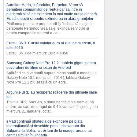
Aurelian Marin, cofondator, Perpetoo: Vrem să
permitem companiilor de rent-a-car să intre în
platformă și să ne extindem în mai multe orașe din țară.
Există discuții și pentru extinderea în afara granițelor
Platforma prin care proprietarii își închiriază mașinile
personale Perpetoo vrea să-și extindă serviciile și
pentru companiile de rent-a-ca...
Cursul BNR. Cursul valutar euro al zilei de miercuri, 8
iulie 2015
Cursul BNR de miercuri: Euro 4.4850
Samsung Galaxy Note Pro 12.2 - tableta gigant pentru
devoratorii de filme și jocuri de Android
Apărând ca o variantă supradimensionată a modelului
Galaxy Note 10.1 (ediția din 2014 ), tableta Galaxy
Note Pro 12.2 plu seaz ă cu un ecra...
Acțiunile BRD au recuperat scăderile din ultimele șase
luni
Titlurile BRD SocGen, a doua bancă din sistem după
active, au sărit de pragul de 9,4 lei/unitate în ședința de
miercuri, 21 ianuarie, cotaț...
eMag continuă strategia de extindere pe piața
internațională și deschide primul showroom din
Bulgaria, la Sofia, la trei luni de la inaugurarea unui
centru similar în Ungaria