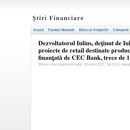
Știri Financiare
Acasă
Fonduri Mutuale
Bănci și Asigurări
Companii
Dezvoltatorul Iulius, deținut de Iu
proiecte de retail destinate producă
finanțată de CEC Bank, trece de 1
Știrea a fost publicată marți, 20 iulie 2021, 14:22 în cate