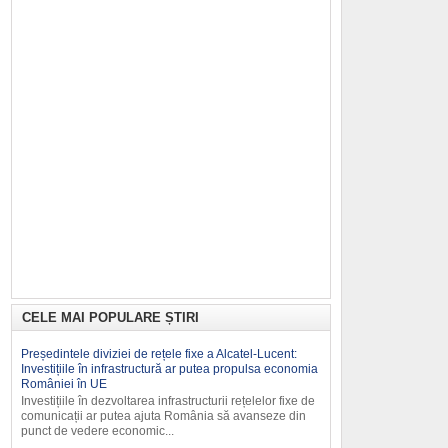
CELE MAI POPULARE ȘTIRI
Președintele diviziei de rețele fixe a Alcatel-Lucent:
Investițiile în infrastructură ar putea propulsa economia
României în UE
Investițiile în dezvoltarea infrastruc­turii rețelelor fixe de
comunicații ar putea ajuta România să avanseze din
punct de vedere economic...