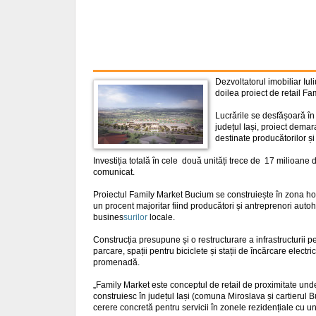
Dezvoltatorul imobiliar Iul
doilea proiect de retail Fa
Lucrările se desfășoară în
județul Iași, proiect demara
destinate producătorilor și 
Investiția totală în cele două unități trece de 17 milioane
comunicat.
Proiectul Family Market Bucium se construiește în zona hotel
un procent majoritar fiind producători și antreprenori autoht
busines
surilor
locale.
Construcția presupune și o restructurare a infrastructurii p
parcare, spații pentru biciclete și stații de încărcare electr
promenadă.
„Family Market este conceptul de retail de proximitate unde
construiesc în județul Iași (comuna Miroslava și cartierul Bu
cerere concretă pentru servicii în zonele rezidențiale cu 