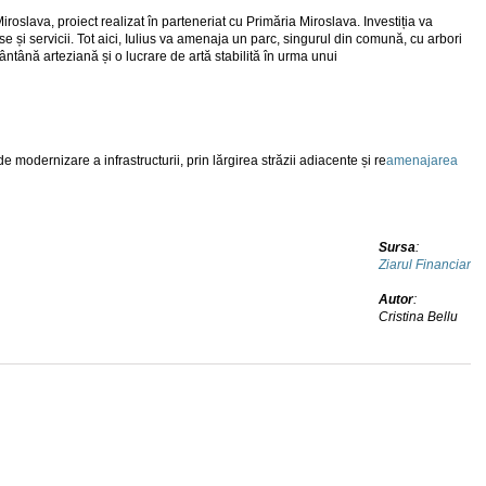
iroslava, proiect realizat în parteneriat cu Primăria Miroslava. Investiția va
 și servicii. Tot aici, Iulius va amenaja un parc, singurul din comună, cu arbori
fântână arteziană și o lucrare de artă stabilită în urma unui
 de modernizare a infrastructurii, prin lărgirea străzii adiacente și re
amenajarea
Sursa
:
Ziarul Financiar
Autor
:
Cristina Bellu