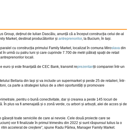
ius Group, deținut de Iulian Dascălu, anunță că a început construcția celui de-al
mily Market, destinat producătorilor și
antreprenorilor
, la Bucium, în Iași.
 paralel cu construcția primului Family Market, localizat în comuna Miro
slava
din
t în urmă cu patru luni și care cuprinde 7.700 de metri pătrați spații de retail
antreprenorilor locali.
 de euro și este finanțată de CEC Bank, transmit re
prezentan
ții companiei într-un
ului Bellaria din Iași și va include un supermarket și peste 25 de retaileri, într-
oni, ca parte a strategiei Iulius de a oferi oportunități și promovare
erimetrale, pentru o bună conectivitate, dar și crearea a peste 145 locuri de
ică. În plus va fi amenajată și o zonă verde, cu arbori și arbuști, alei de acces și de
 găsești toate serviciile de care ai nevoie. Cele două proiecte care se
cium) vor fi finalizate în primul trimestru din 2022 și sunt răspunsul Iulius la o
un ritm accelerat de creștere”, spune Radu Pârlea, Manager Family Market.