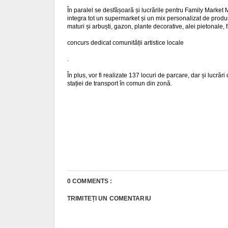
În paralel se desfășoară și lucrările pentru Family Market M
integra tot un supermarket și un mix personalizat de produse
maturi și arbuști, gazon, plante decorative, alei pietonale, 
concurs dedicat comunității artistice locale
.
În plus, vor fi realizate 137 locuri de parcare, dar și lucrări
stației de transport în comun din zonă.
0 COMMENTS :
TRIMITEȚI UN COMENTARIU