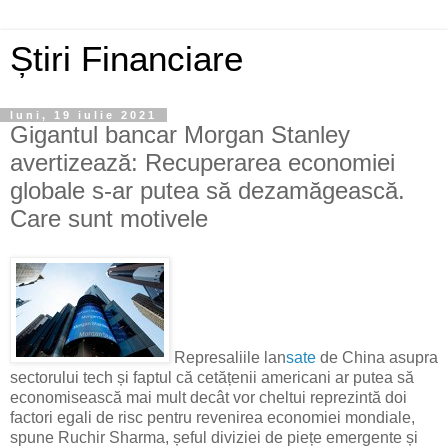
Știri Financiare
luni, 19 iulie 2021
Gigantul bancar Morgan Stanley
avertizează: Recuperarea economiei
globale s-ar putea să dezamăgească.
Care sunt motivele
Represaliile lan
sate
de China asupra
sectorului tech și faptul că cetățenii americani ar putea să
economisească mai mult decât vor cheltui reprezintă doi
factori egali de risc pentru revenirea economiei mondiale,
spune Ruchir Sharma, șeful diviziei de piețe emergente și