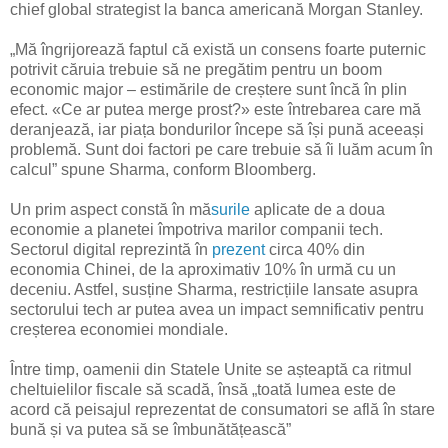
chief global strategist la banca americană Morgan Stanley.
„Mă îngrijorează faptul că există un consens foarte puternic
potrivit căruia trebuie să ne pregătim pentru un boom
economic major – estimările de creștere sunt încă în plin
efect. «Ce ar putea merge prost?» este întrebarea care mă
deranjează, iar piața bondurilor începe să își pună aceeași
problemă. Sunt doi factori pe care trebuie să îi luăm acum în
calcul” spune Sharma, conform Bloomberg.
Un prim aspect constă în mă
surile
aplicate de a doua
economie a planetei împotriva marilor companii tech.
Sectorul digital reprezintă în
prezent
circa 40% din
economia Chinei, de la aproximativ 10% în urmă cu un
deceniu. Astfel, susține Sharma, restricțiile lansate asupra
sectorului tech ar putea avea un impact semnificativ pentru
creșterea economiei mondiale.
Între timp, oamenii din Statele Unite se așteaptă ca ritmul
cheltuielilor fiscale să scadă, însă „toată lumea este de
acord că peisajul reprezentat de consumatori se află în stare
bună și va putea să se îmbunătățească”