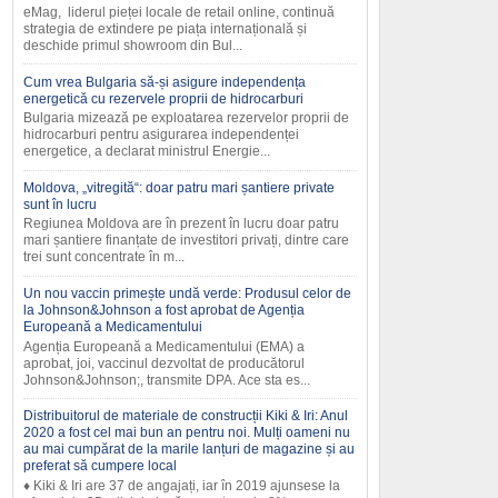
eMag, liderul pieței locale de retail online, continuă
strategia de extindere pe piața internațională și
deschide primul showroom din Bul...
Cum vrea Bulgaria să-și asigure independența
energetică cu rezervele proprii de hidrocarburi
Bulgaria mizează pe exploatarea rezervelor proprii de
hidrocarburi pentru asigurarea independenței
energetice, a declarat ministrul Energie...
Moldova, „vitregită“: doar patru mari șantiere private
sunt în lucru
Regiunea Moldova are în prezent în lucru doar patru
mari șantiere finanțate de investitori privați, dintre care
trei sunt concentrate în m...
Un nou vaccin primește undă verde: Produsul celor de
la Johnson&Johnson a fost aprobat de Agenția
Europeană a Medicamentului
Agenția Europeană a Medicamentului (EMA) a
aprobat, joi, vaccinul dezvoltat de producătorul
Johnson&Johnson;, transmite DPA. Ace sta es...
Distribuitorul de materiale de construcții Kiki & Iri: Anul
2020 a fost cel mai bun an pentru noi. Mulți oameni nu
au mai cumpărat de la marile lanțuri de magazine și au
preferat să cumpere local
♦ Kiki & Iri are 37 de angajați, iar în 2019 ajunsese la