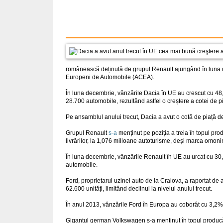
românească deținută de grupul Renault ajungând în luna dec
Europeni de Automobile (ACEA).
În luna decembrie, vânzările Dacia în UE au crescut cu 48,
28.700 automobile, rezultând astfel o creștere a cotei de 
Pe ansamblul anului trecut, Dacia a avut o cotă de piață d
Grupul Renault
s-a
menținut pe poziția a treia în topul pro
livrărilor, la 1,076 milioane autoturisme, deși marca omon
În luna decembrie, vânzările Renault în UE au urcat cu 30
automobile.
Ford, proprietarul uzinei auto de la Craiova, a raportat de 
62.600 unități, limitând declinul la nivelul anului trecut.
În anul 2013, vânzările Ford în Europa au coborât cu 3,2%,
Gigantul german Volkswagen s-a menținut în topul producăt