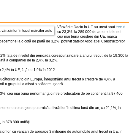
Vânzările Dacia în UE au urcat anul
trecut
cu 23,3%, la 289.000 de automobile noi,
cea mai bună creștere din UE, marca
embrie la o cotă de piață de 3,2%, potrivit datelor Asociației Constructorilor
2% față de nivelul din perioada corespunzătoare a anului trecut, de la 19.300 la
piață a companiei de la 2,4% la 3,2%.
e 2,4% în UE, față de 1,9% în 2012.
ducătorilor auto din Europa, înregistrând anul trecut o creștere de 4,4% a
imă a grupului a afișat o scădere ușoară.
,3%, cea mai bună performanță dintre producătorii de pe continent, la 97.400
asemenea o creștere puternică a livrărilor în ultima lună din an, cu 21,1%, la
 la 878.800 unități.
orilor, cu vânzări de aproape 3 milioane de automobile anul trecut în UE, în