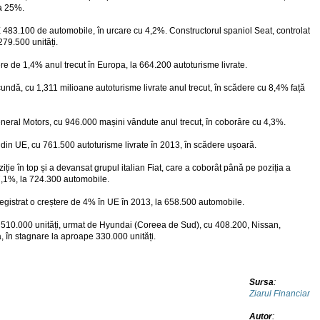
la 25%.
 483.100 de automobile, în urcare cu 4,2%. Constructorul spaniol Seat, controlat
79.500 unități.
de 1,4% anul trecut în Europa, la 664.200 autoturisme livrate.
ndă, cu 1,311 milioane autoturisme livrate anul trecut, în scădere cu 8,4% față
eneral Motors, cu 946.000 mașini vândute anul trecut, în coborâre cu 4,3%.
din UE, cu 761.500 autoturisme livrate în 2013, în scădere ușoară.
ie în top și a devansat grupul italian Fiat, care a coborât până pe poziția a
 7,1%, la 724.300 automobile.
gistrat o creștere de 4% în UE în 2013, la 658.500 automobile.
ca 510.000 unități, urmat de Hyundai (Coreea de Sud), cu 408.200, Nissan,
a, în stagnare la aproape 330.000 unități.
Sursa
:
Ziarul Financiar
Autor
: