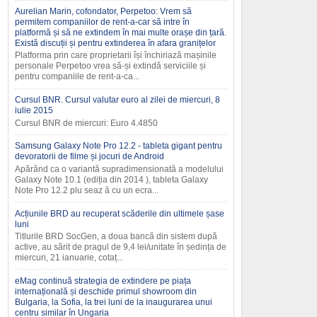
Aurelian Marin, cofondator, Perpetoo: Vrem să
permitem companiilor de rent-a-car să intre în
platformă și să ne extindem în mai multe orașe din țară.
Există discuții și pentru extinderea în afara granițelor
Platforma prin care proprietarii își închiriază mașinile
personale Perpetoo vrea să-și extindă serviciile și
pentru companiile de rent-a-ca...
Cursul BNR. Cursul valutar euro al zilei de miercuri, 8
iulie 2015
Cursul BNR de miercuri: Euro 4.4850
Samsung Galaxy Note Pro 12.2 - tableta gigant pentru
devoratorii de filme și jocuri de Android
Apărând ca o variantă supradimensionată a modelului
Galaxy Note 10.1 (ediția din 2014 ), tableta Galaxy
Note Pro 12.2 plu seaz ă cu un ecra...
Acțiunile BRD au recuperat scăderile din ultimele șase
luni
Titlurile BRD SocGen, a doua bancă din sistem după
active, au sărit de pragul de 9,4 lei/unitate în ședința de
miercuri, 21 ianuarie, cotaț...
eMag continuă strategia de extindere pe piața
internațională și deschide primul showroom din
Bulgaria, la Sofia, la trei luni de la inaugurarea unui
centru similar în Ungaria