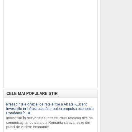
CELE MAI POPULARE ȘTIRI
Președintele diviziei de rețele fixe a Alcatel-Lucent:
Investițiile în infrastructură ar putea propulsa economia
României în UE
Investițiile în dezvoltarea infrastruc­turii rețelelor fixe de
comunicații ar putea ajuta România să avanseze din
punct de vedere economic...