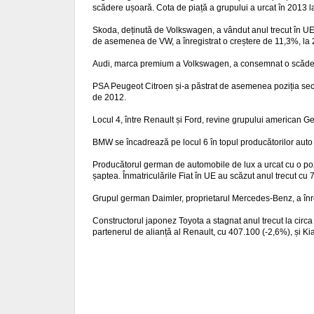
scădere ușoară. Cota de piață a grupului a urcat în 2013 
Skoda, deținută de Volkswagen, a vândut anul trecut în UE
de asemenea de VW, a înregistrat o creștere de 11,3%, la 2
Audi, marca premium a Volkswagen, a consemnat o scădere 
PSA Peugeot Citroen și-a păstrat de asemenea poziția secu
de 2012.
Locul 4, între Renault și Ford, revine grupului american G
BMW se încadrează pe locul 6 în topul producătorilor auto 
Producătorul german de automobile de lux a urcat cu o poziț
șaptea. Înmatriculările Fiat în UE au scăzut anul trecut cu
Grupul german Daimler, proprietarul Mercedes-Benz, a înre
Constructorul japonez Toyota a stagnat anul trecut la cir
partenerul de alianță al Renault, cu 407.100 (-2,6%), și Ki