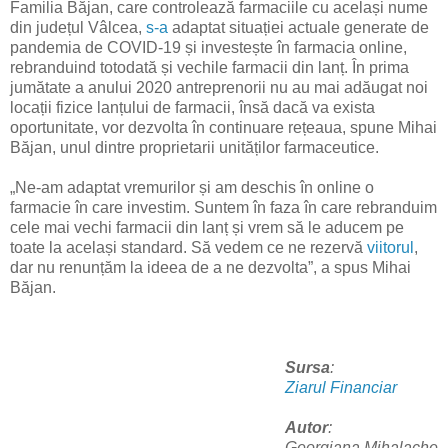
Familia Băjan, care controlează farmaciile cu același nume
din județul Vâlcea,
s-a
adaptat situației actuale generate de
pan­demia de COVID-19 și investește în farmacia online,
rebranduind totodată și vechile farmacii din lanț. În prima
jumătate a anului 2020 antre­prenorii nu au mai adăugat noi
locații fizice lanțului de farmacii, însă dacă va exista
oportunitate, vor dezvolta în continuare rețeaua, spune Mihai
Băjan, unul dintre proprietarii unităților farmaceutice.
„Ne-am adaptat vremurilor și am deschis în online o
farmacie în care investim. Suntem în faza în care rebranduim
cele mai vechi farmacii din lanț și vrem să le aducem pe
toate la același standard. Să vedem ce ne rezervă
viitorul
,
dar nu renunțăm la ideea de a ne dezvolta”, a spus Mihai
Băjan.
Sursa
:
Ziarul Financiar
Autor
:
Georgiana Mihalache