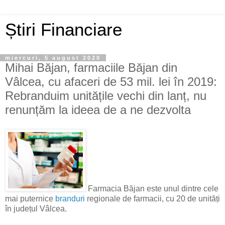
Știri Financiare
miercuri, 5 august 2020
Mihai Băjan, farmaciile Băjan din
Vâlcea, cu afaceri de 53 mil. lei în 2019:
Rebranduim unitățile vechi din lanț, nu
renunțăm la ideea de a ne dezvolta
Farmacia Băjan este unul dintre cele
mai puternice
branduri
regionale de farmacii, cu 20 de unități
în județul Vâlcea.