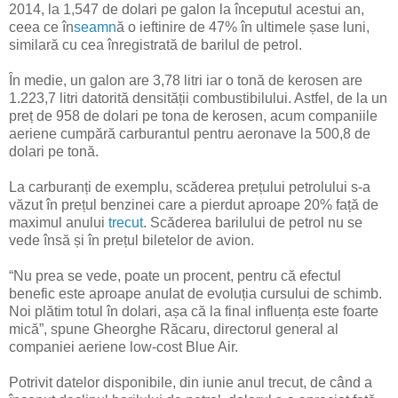
2014, la 1,547 de dolari pe galon la începutul acestui an,
ceea ce în
seamn
ă o ieftinire de 47% în ultimele șase luni,
similară cu cea înregistrată de barilul de petrol.
În medie, un galon are 3,78 litri iar o tonă de kerosen are
1.223,7 litri datorită densității combustibilului. Astfel, de la un
preț de 958 de dolari pe tona de kerosen, acum companiile
aeriene cumpără carburantul pentru aeronave la 500,8 de
dolari pe tonă.
La carburanți de exemplu, scăderea prețului petrolului s-a
văzut în prețul benzinei care a pierdut aproape 20% față de
maximul anului
trecut
. Scăderea barilului de petrol nu se
vede însă și în prețul biletelor de avion.
“Nu prea se vede, poate un procent, pentru că efectul
benefic este aproape anulat de evoluția cursului de schimb.
Noi plătim totul în dolari, așa că la final influența este foarte
mică”, spune Gheorghe Răcaru, directorul general al
companiei aeriene low-cost Blue Air.
Potrivit datelor disponibile, din iunie anul trecut, de când a