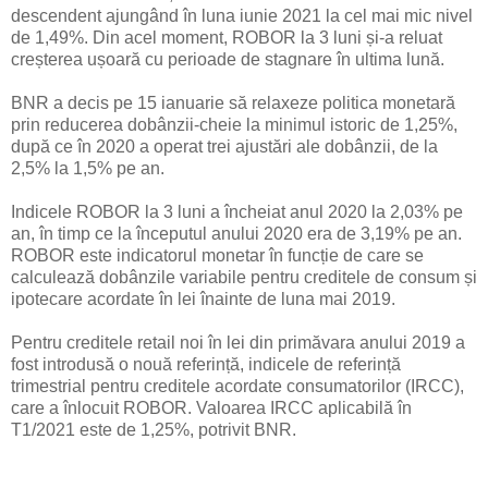
descendent ajungând în luna iunie 2021 la cel mai mic nivel
de 1,49%. Din acel moment, ROBOR la 3 luni și-a reluat
creșterea ușoară cu perioade de stagnare în ultima lună.
BNR a decis pe 15 ianuarie să relaxeze politica monetară
prin reducerea dobânzii-cheie la minimul istoric de 1,25%,
după ce în 2020 a operat trei ajustări ale dobânzii, de la
2,5% la 1,5% pe an.
Indicele ROBOR la 3 luni a încheiat anul 2020 la 2,03% pe
an, în timp ce la începutul anului 2020 era de 3,19% pe an.
ROBOR este indicatorul monetar în funcție de care se
calculează dobânzile variabile pentru creditele de consum și
ipotecare acordate în lei înainte de luna mai 2019.
Pentru creditele retail noi în lei din primăvara anului 2019 a
fost introdusă o nouă referință, indicele de referință
trimestrial pentru creditele acordate consumatorilor (IRCC),
care a înlocuit ROBOR. Valoarea IRCC aplicabilă în
T1/2021 este de 1,25%, potrivit BNR.